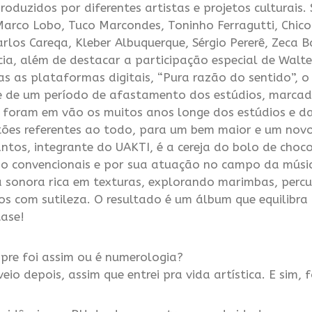
produzidos por diferentes artistas e projetos culturai
Marco Lobo, Tuco Marcondes, Toninho Ferragutti, Chic
arlos Careqa, Kleber Albuquerque, Sérgio Pererê, Zeca B
a, além de destacar a participação especial de Walte
s as plataformas digitais, “Pura razão do sentido”, o
e de um período de afastamento dos estúdios, marcad
foram em vão os muitos anos longe dos estúdios e d
es referentes ao todo, para um bem maior e um novo c
tos, integrante do UAKTI, é a cereja do bolo de choc
o convencionais e por sua atuação no campo da músic
sonora rica em texturas, explorando marimbas, percus
os com sutileza. O resultado é um álbum que equilibra 
tase!
pre foi assim ou é numerologia?
eio depois, assim que entrei pra vida artística. E sim, 