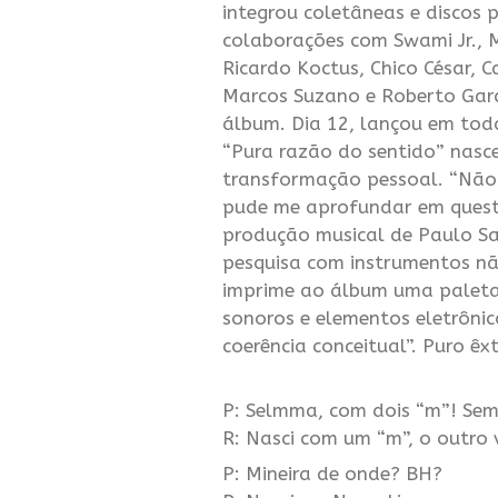
integrou coletâneas e discos 
colaborações com Swami Jr., 
Ricardo Koctus, Chico César, C
Marcos Suzano e Roberto Garci
álbum. Dia 12, lançou em toda
“Pura razão do sentido” nasc
transformação pessoal. “Não 
pude me aprofundar em questõ
produção musical de Paulo San
pesquisa com instrumentos nã
imprime ao álbum uma paleta 
sonoros e elementos eletrônic
coerência conceitual”. Puro êx
P: Selmma, com dois “m”! Sem
R: Nasci com um “m”, o outro v
P: Mineira de onde? BH?