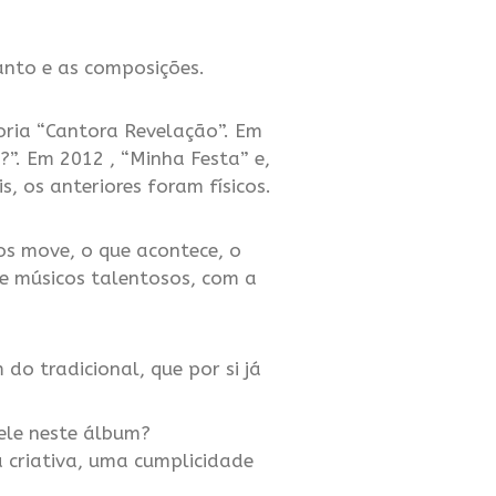
anto e as composições.
oria “Cantora Revelação”. Em
”. Em 2012 , “Minha Festa” e,
, os anteriores foram físicos.
os move, o que acontece, o
 e músicos talentosos, com a
do tradicional, que por si já
ele neste álbum?
a criativa, uma cumplicidade