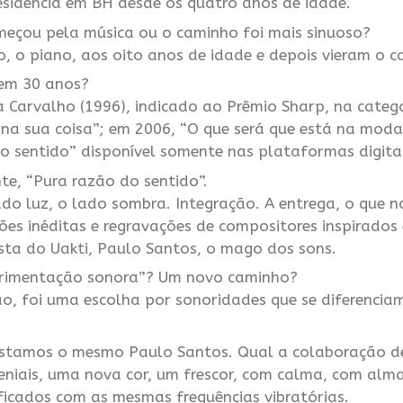
esidência em BH desde os quatro anos de idade.
omeçou pela música ou o caminho foi mais sinuoso?
, o piano, aos oito anos de idade e depois vieram o c
 em 30 anos?
a Carvalho (1996), indicado ao Prêmio Sharp, na categ
na sua coisa”; em 2006, “O que será que está na moda?
 sentido” disponível somente nas plataformas digitais
te, “Pura razão do sentido”.
do luz, o lado sombra. Integração. A entrega, o que n
ções inéditas e regravações de compositores inspirados
sta do Uakti, Paulo Santos, o mago dos sons.
erimentação sonora”? Um novo caminho?
, foi uma escolha por sonoridades que se diferenciam 
vistamos o mesmo Paulo Santos. Qual a colaboração d
geniais, uma nova cor, um frescor, com calma, com alm
ficados com as mesmas frequências vibratórias.