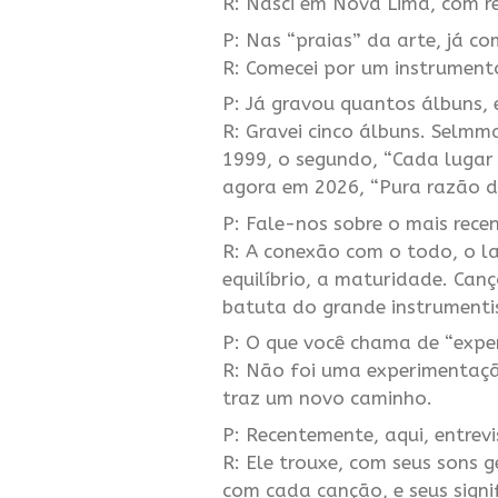
R: Nasci em Nova Lima, com r
P: Nas “praias” da arte, já c
R: Comecei por um instrumento
P: Já gravou quantos álbuns,
R: Gravei cinco álbuns. Selmm
1999, o segundo, “Cada lugar 
agora em 2026, “Pura razão do
P: Fale-nos sobre o mais recen
R: A conexão com o todo, o la
equilíbrio, a maturidade. Can
batuta do grande instrumenti
P: O que você chama de “exp
R: Não foi uma experimentação
traz um novo caminho.
P: Recentemente, aqui, entre
R: Ele trouxe, com seus sons 
com cada canção, e seus signi