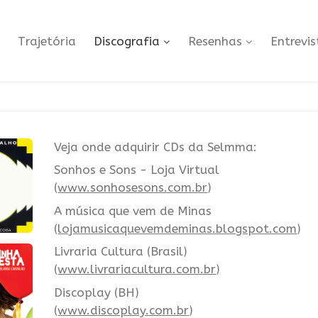
Trajetória
Discografia
Resenhas
Entrevis
Veja onde adquirir CDs da Selmma:
Sonhos e Sons - Loja Virtual
(
www.sonhosesons.com.br
)
A música que vem de Minas
(
lojamusicaquevemdeminas.blogspot.com
)
Livraria Cultura (Brasil)
(
www.livrariacultura.com.br
)
Discoplay (BH)
(
www.discoplay.com.br
)